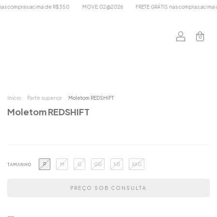
as acima de R$350
MOVE.02@2026
FRETE GRÁTIS nas compras acima de R$350
0
Início
.
Parte superior
.
Moletom REDSHIFT
Moletom REDSHIFT
P
M
G
GG
XG
XXG
TAMANHO