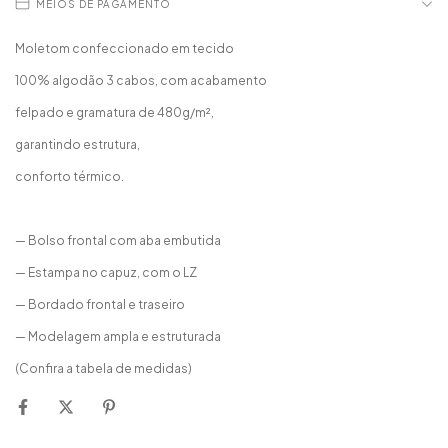
MEIOS DE PAGAMENTO
Moletom confeccionado em tecido
100% algodão 3 cabos, com acabamento
felpado e gramatura de 480g/m²,
garantindo estrutura,
conforto térmico.
— Bolso frontal com aba embutida
— Estampa no capuz, com o LZ
— Bordado frontal e traseiro
— Modelagem ampla e estruturada
(Confira a tabela de medidas)