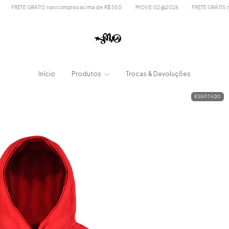
 GRÁTIS nas compras acima de R$350
MOVE.02@2026
FRETE GRÁTIS nas compr
Início
Produtos
Trocas & Devoluções
ESGOTADO