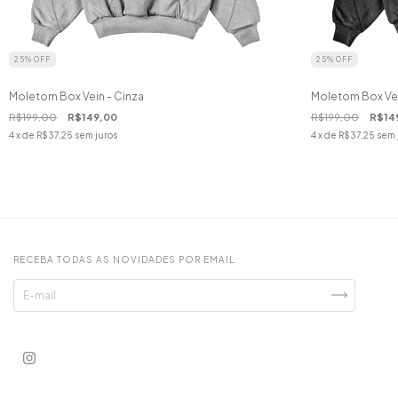
25
%
OFF
25
%
OFF
Moletom Box Vein - Cinza
Moletom Box Vei
R$199,00
R$149,00
R$199,00
R$14
4
x de
R$37,25
sem juros
4
x de
R$37,25
sem 
RECEBA TODAS AS NOVIDADES POR EMAIL