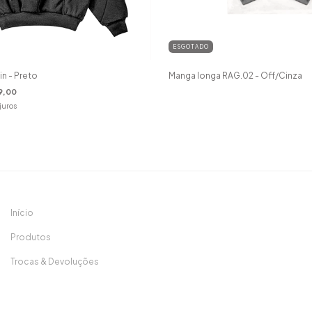
ESGOTADO
n - Preto
Manga longa RAG.02 - Off/Cinza
9,00
juros
Início
Produtos
Trocas & Devoluções