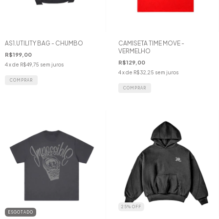
AS1.UTILITY BAG - CHUMBO
CAMISETA TIME MOVE -
VERMELHO
R$199,00
R$129,00
4
x de
R$49,75
sem juros
4
x de
R$32,25
sem juros
COMPRAR
25
%
OFF
ESGOTADO