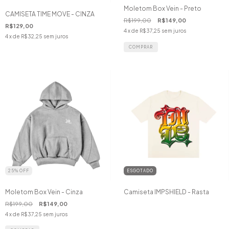
Moletom Box Vein - Preto
CAMISETA TIME MOVE - CINZA
R$199,00
R$149,00
R$129,00
4
x de
R$37,25
sem juros
4
x de
R$32,25
sem juros
COMPRAR
25
%
OFF
ESGOTADO
Moletom Box Vein - Cinza
Camiseta IMPSHIELD - Rasta
R$199,00
R$149,00
4
x de
R$37,25
sem juros