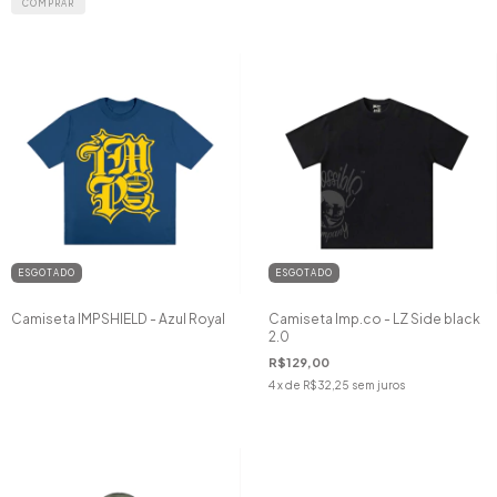
COMPRAR
ESGOTADO
ESGOTADO
Camiseta IMPSHIELD - Azul Royal
Camiseta Imp.co - LZ Side black
2.0
R$129,00
4
x de
R$32,25
sem juros